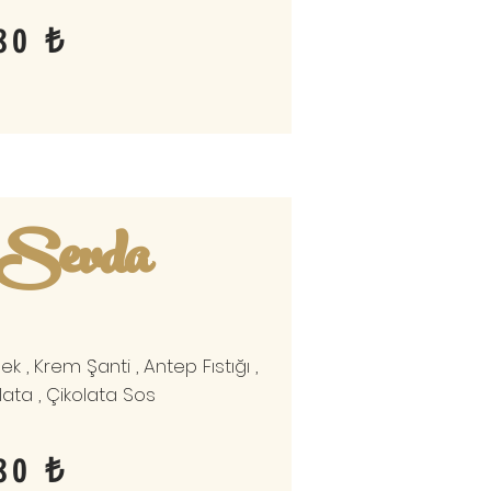
80 ₺
i Sevda
lek , Krem Şanti , Antep Fıstığı ,
ata , Çikolata Sos
80 ₺