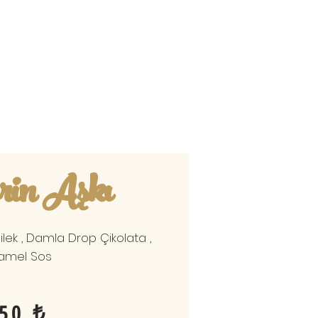
rin Aşkı
 Çilek , Damla Drop Çikolata ,
amel Sos
50 ₺