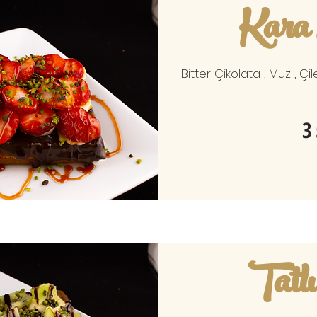
Kara
Bitter Çikolata , Muz , Çi
3
Tatl