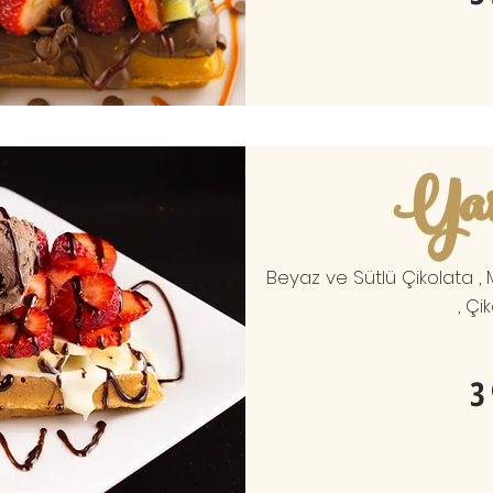
Yaz
Beyaz ve Sütlü Çikolata , 
, Çi
3