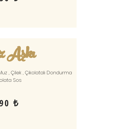
 Aşkı
Muz , Çilek , Çikolatalı Dondurma
kolata Sos
90 ₺