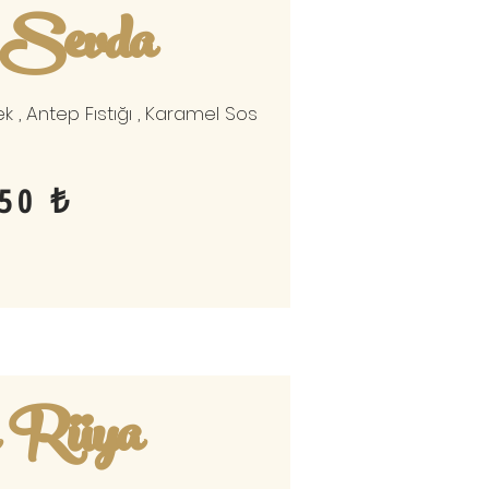
 Sevda
lek , Antep Fıstığı , Karamel Sos
50 ₺
ı Rüya