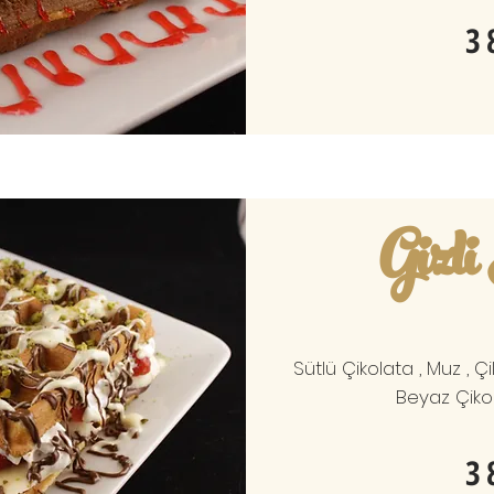
3
Gizl
Sütlü Çikolata , Muz , Çi
Beyaz Çikol
3