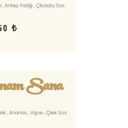
vi , Antep Fıstığı , Çikolata Sos
50 ₺
mam Sana
ilek , Ananas , Vişne , Çilek Sos