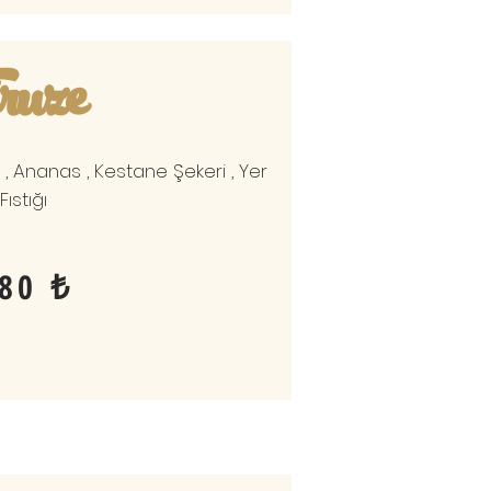
ruze
k , Ananas , Kestane Şekeri , Yer
Fıstığı
80 ₺