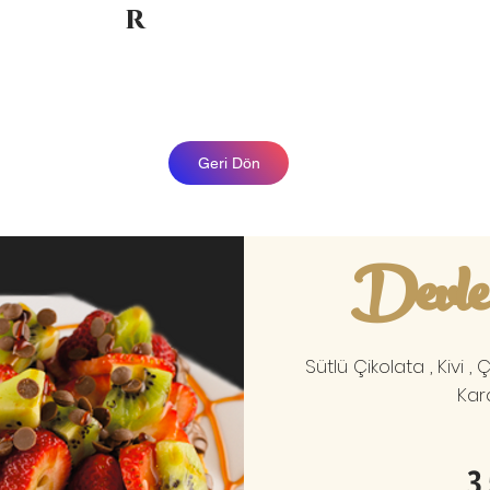
r
Geri Dön
Devle
Sütlü Çikolata , Kivi ,
Kar
3