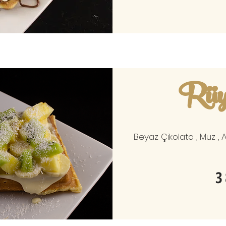
Rüy
Beyaz Çikolata , Muz , A
3