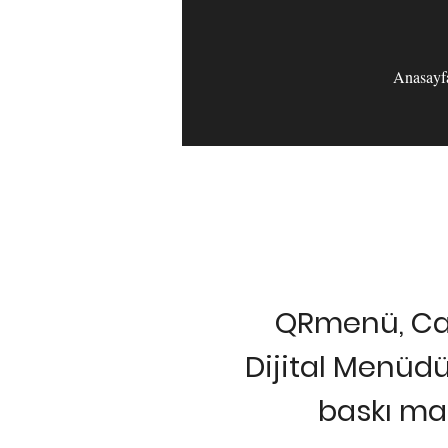
Anasayf
QRmenü, Caf
Dijital Menüdü
baskı mal