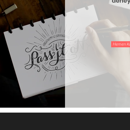
deney
Hemen Ku