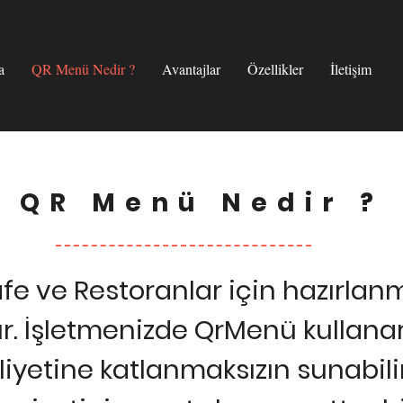
a
QR Menü Nedir ?
Avantajlar
Özellikler
İletişim
QR Menü Nedir ?
e ve Restoranlar için hazırlanmı
r. İşletmenizde QrMenü kullanar
iyetine katlanmaksızın sunabili