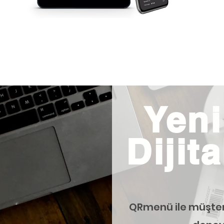
Yeni
Dijit
QRmenü ile müşteri