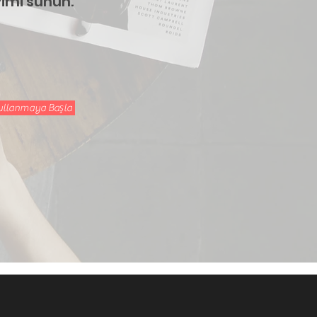
imi sunun.
llanmaya Başla