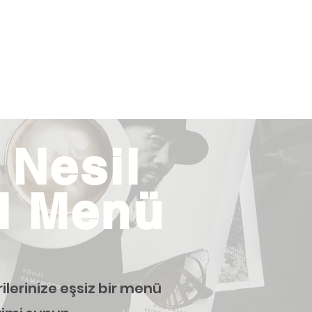
 Nesil
al Menü
lerinize eşsiz bir menü