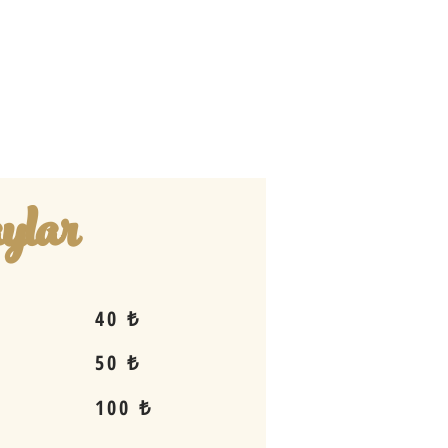
ylar
40 ₺
50 ₺
100 ₺