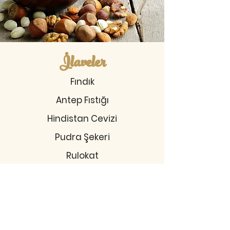
İlaveler
Fındık
Antep Fıstığı
Hindistan Cevizi
Pudra Şekeri
Rulokat
Tarçın
Bonibon
Jelibon
Damla Çikolata