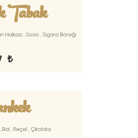
k Tabak
 Halkası , Sosis , Sigara Böreği
7 ₺
nkek
 , Bal , Reçel , Çikolata