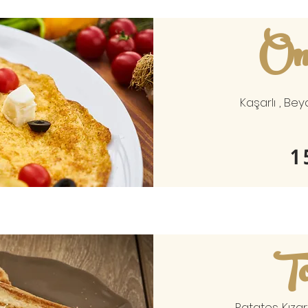
Oml
Kaşarlı , Bey
1
To
Patates Kızart