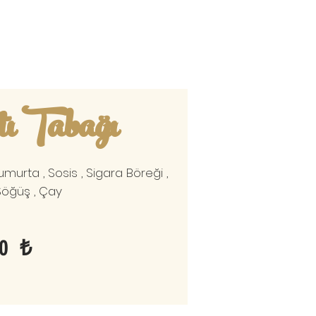
tı Tabağı
Yumurta , Sosis , Sigara Böreği ,
 Söğüş , Çay
0 ₺