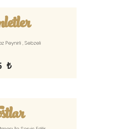
etler
az Peynirli , Sebzeli
5 ₺
stlar
ması İle Servis Edilir