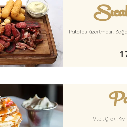
Sıca
Patates Kızartması , Soğan
1
Pa
Muz , Çilek , Kivi