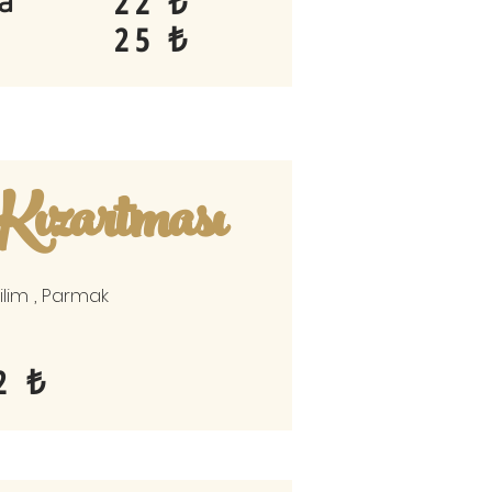
22 ₺
a
25 ₺
Kızartması
ilim , Parmak
2 ₺