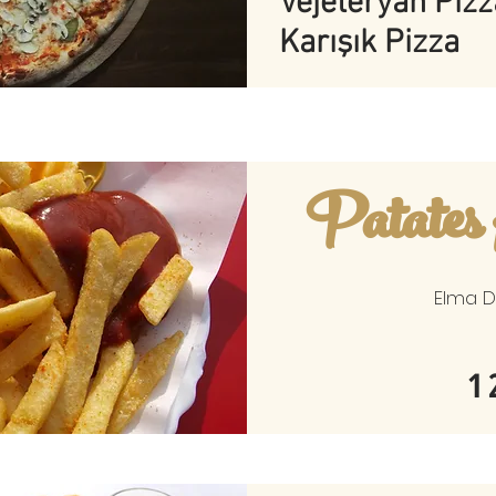
Vejeteryan Pizz
Karışık Pizza
Patates 
Elma D
1