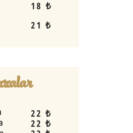
18 ₺
21 ₺
zalar
a
22 ₺
22 ₺
a