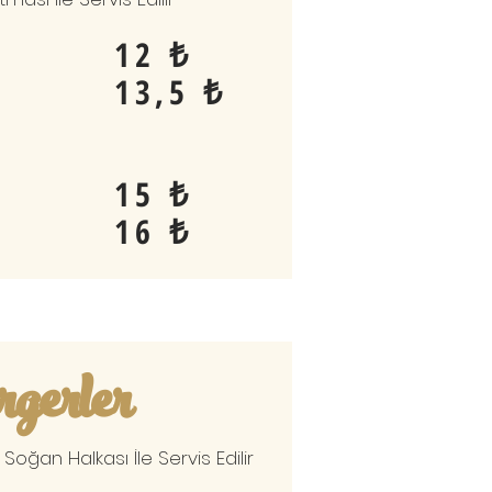
12 ₺
13,5 ₺
15 ₺
16 ₺
gerler
oğan Halkası İle Servis Edilir