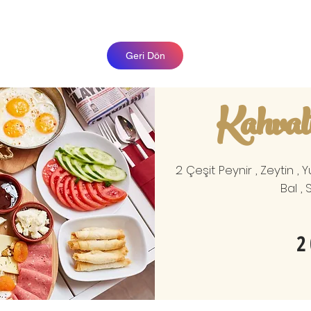
Geri Dön
Kahval
2 Çeşit Peynir , Zeytin , 
Bal ,
2